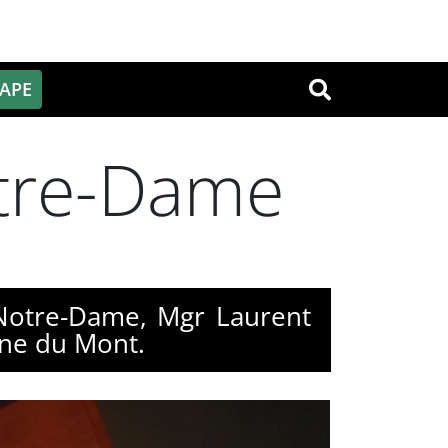
PAPE
OK
otre-Dame
 Notre-Dame, Mgr Laurent
nne du Mont.