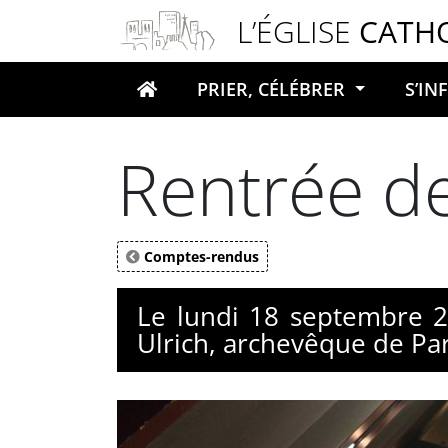
Panneau de gestion des cookies
L’ÉGLISE
CATH
PRIER, CÉLÉBRER
S’I
Votre recherche
Rentrée d
Comptes-rendus
Le lundi 18 septembre 2
Ulrich, archevêque de Par