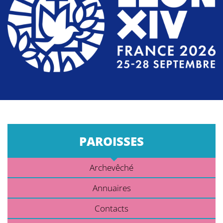
PAROISSES
Archevêché
Annuaires
Contacts