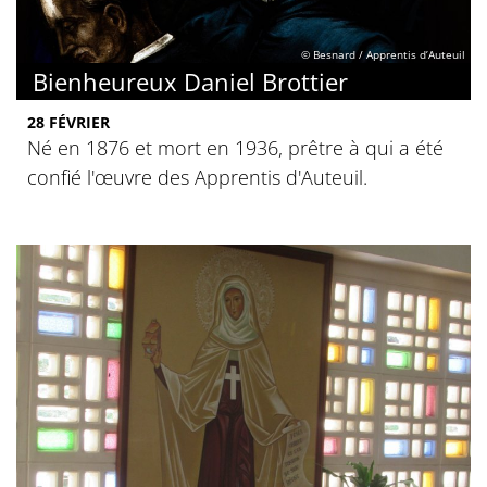
© Besnard / Apprentis d’Auteuil
Bienheureux Daniel Brottier
28 FÉVRIER
Né en 1876 et mort en 1936, prêtre à qui a été
confié l'œuvre des Apprentis d'Auteuil.