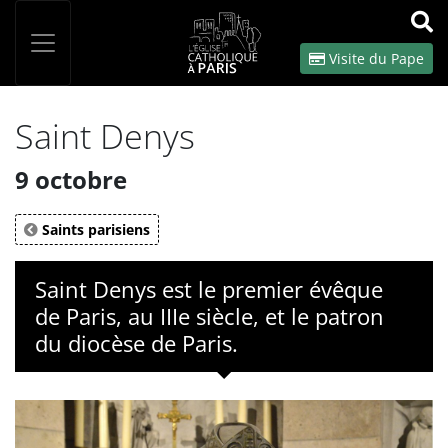
Panneau de gestion des cookies
Votre recherche
OK
Visite du Pape
Saint Denys
9 octobre
Saints parisiens
Saint Denys est le premier évêque
de Paris, au IIIe siècle, et le patron
du diocèse de Paris.