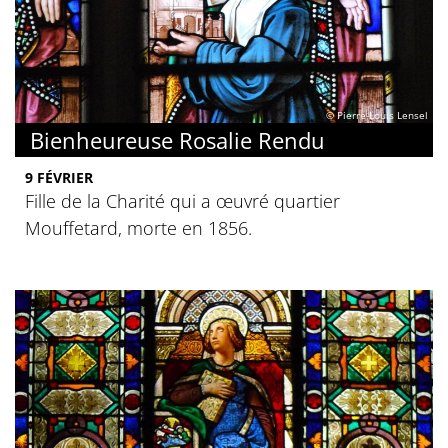
© Pierre-Louis Lensel
Bienheureuse Rosalie Rendu
9 FÉVRIER
Fille de la Charité qui a œuvré quartier
Mouffetard, morte en 1856.