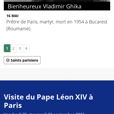
Bienheureux Vladimir Ghika
16 MAI
Prêtre de Paris, martyr, mort en 1954 à Bucarest
(Roumanie).
1
2
3
4
Saints parisiens
Visite du Pape Léon XIV à
Paris