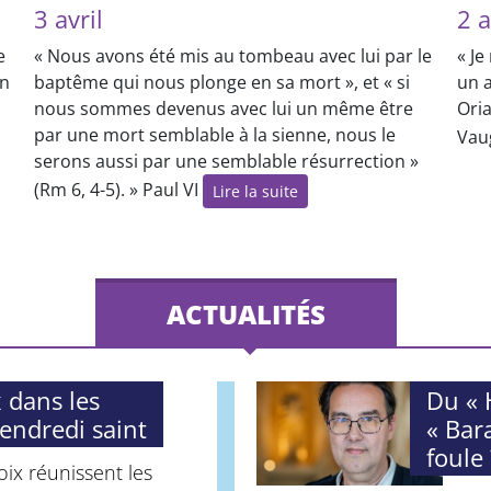
3 avril
2 a
e
« Nous avons été mis au tombeau avec lui par le
« Je
on
baptême qui nous plonge en sa mort », et « si
un a
nous sommes devenus avec lui un même être
Oria
par une mort semblable à la sienne, nous le
Vau
serons aussi par une semblable résurrection »
(Rm 6, 4-5). » Paul VI
Lire la suite
ACTUALITÉS
 dans les
Du « 
Vendredi saint
« Bar
foule 
ix réunissent les