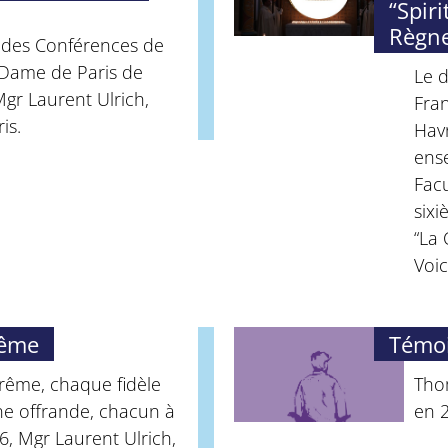
“Spiri
Règn
s des Conférences de
Dame de Paris de
Le 
gr Laurent Ulrich,
Fran
is.
Havr
ens
Facu
sixi
“La
Voic
rême
Témo
arême, chaque fidèle
Thom
 une offrande, chacun à
en 2
, Mgr Laurent Ulrich,