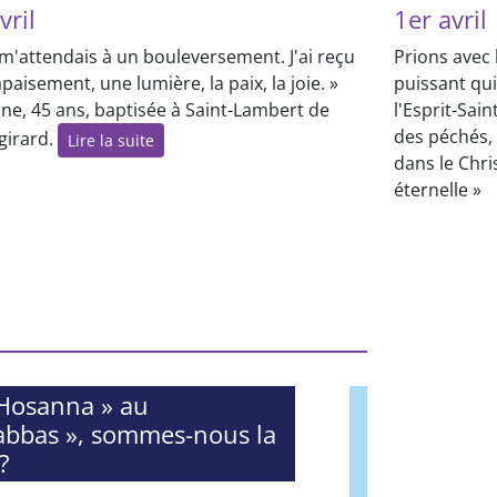
vril
1er avril
 m'attendais à un bouleversement. J'ai reçu
Prions avec 
paisement, une lumière, la paix, la joie. »
puissant qui
ne, 45 ans, baptisée à Saint-Lambert de
l'Esprit-Sai
des péchés,
girard.
Lire la suite
dans le Chri
éternelle »
Hosanna » au
abbas », sommes-nous la
?