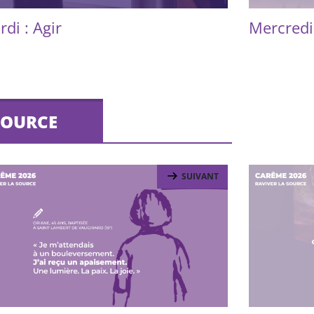
di : Agir
Mercredi 
 SOURCE
SUIVANT