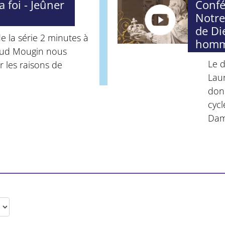
 foi - Jeûner
Confé
Notre
de Di
e la série 2 minutes à
homme
naud Mougin nous
Le 
r les raisons de
Lau
don
cycl
Dame