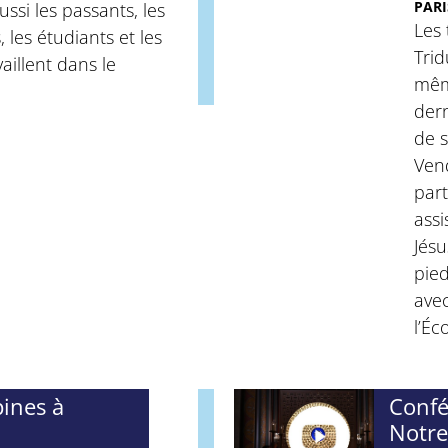
PARI
ssi les passants, les
Les 
 les étudiants et les
Tri
aillent dans le
même
dern
de s
Ven
part
ass
Jésu
pied
avec
l’Éc
ines à
Confé
Notre