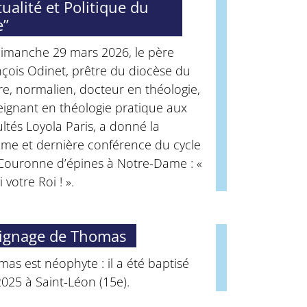
tualité et Politique du
e”
dimanche 29 mars 2026, le père
çois Odinet, prêtre du diocèse du
e, normalien, docteur en théologie,
eignant en théologie pratique aux
ltés Loyola Paris, a donné la
ème et dernière conférence du cycle
 Couronne d’épines à Notre-Dame : «
i votre Roi ! ».
ignage de Thomas
as est néophyte : il a été baptisé
025 à Saint-Léon (15e).