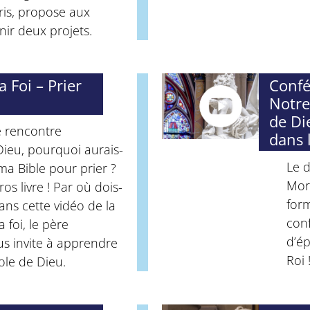
is, propose aux
nir deux projets.
 Foi – Prier
Confé
Notre
de Di
ne rencontre
dans 
Dieu, pourquoi aurais-
Le d
 ma Bible pour prier ?
Mori
ros livre ! Par où dois-
form
ns cette vidéo de la
con
a foi, le père
d’ép
us invite à apprendre
Roi !
ole de Dieu.