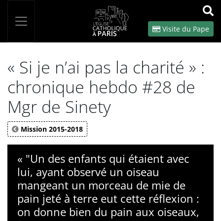
Panneau de gestion des cookies
Votre recherche
OK
Visite du Pape
« Si je n’ai pas la charité » :
chronique hebdo #28 de
Mgr de Sinety
Mission 2015-2018
« "Un des enfants qui étaient avec
lui, ayant observé un oiseau
mangeant un morceau de mie de
pain jeté à terre eut cette réflexion :
on donne bien du pain aux oiseaux,