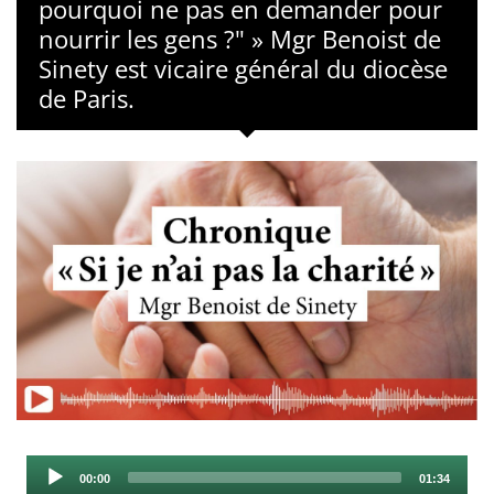
pourquoi ne pas en demander pour
nourrir les gens ?" » Mgr Benoist de
Sinety est vicaire général du diocèse
de Paris.
Audio
Current
Total
00:00
01:34
Player
time
duration