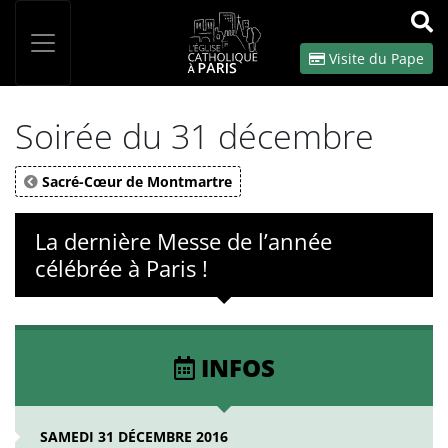
Panneau de gestion des cookies
Votre recherche
OK
Visite du Pape
Soirée du 31 décembre
Sacré-Cœur de Montmartre
La dernière Messe de l’année
célébrée à Paris !
INFOS
SAMEDI 31 DÉCEMBRE 2016