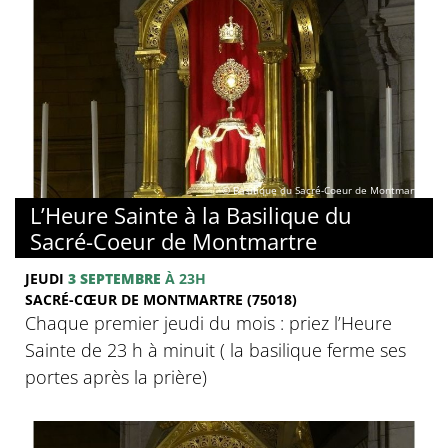
© Basilique du Sacré-Coeur de Montmartre
L’Heure Sainte à la Basilique du
Sacré-Coeur de Montmartre
JEUDI
3 SEPTEMBRE
À 23H
SACRÉ-CŒUR DE MONTMARTRE (75018)
Chaque premier jeudi du mois : priez l’Heure
Sainte de 23 h à minuit ( la basilique ferme ses
portes après la prière)