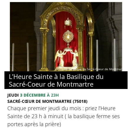
© Basilique du Sacré-Coeur de Montmartre
L’Heure Sainte à la Basilique du
Sacré-Coeur de Montmartre
JEUDI
3 DÉCEMBRE
À 23H
SACRÉ-CŒUR DE MONTMARTRE (75018)
Chaque premier jeudi du mois : priez l’Heure
Sainte de 23 h à minuit ( la basilique ferme ses
portes après la prière)