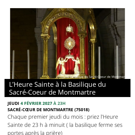
© Basilique du Sacré-Coeur de Montmartre
L’Heure Sainte à la Basilique du
Sacré-Coeur de Montmartre
JEUDI
4 FÉVRIER 2027
À 23H
SACRÉ-CŒUR DE MONTMARTRE (75018)
Chaque premier jeudi du mois : priez l’Heure
Sainte de 23 h à minuit ( la basilique ferme ses
portes après la prière)