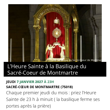
© Basilique du Sacré-Coeur de Montmartre
L’Heure Sainte à la Basilique du
Sacré-Coeur de Montmartre
JEUDI
7 JANVIER 2027
À 23H
SACRÉ-CŒUR DE MONTMARTRE (75018)
Chaque premier jeudi du mois : priez l’Heure
Sainte de 23 h à minuit ( la basilique ferme ses
portes après la prière)