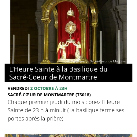
© Basilique du Sacré-Coeur de Montmartre
L’Heure Sainte à la Basilique du
Sacré-Coeur de Montmartre
VENDREDI
2 OCTOBRE
À 23H
SACRÉ-CŒUR DE MONTMARTRE (75018)
Chaque premier jeudi du mois : priez l’Heure
Sainte de 23 h à minuit ( la basilique ferme ses
portes après la prière)