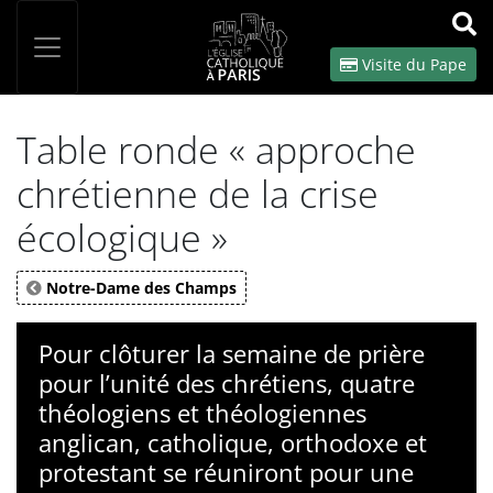
Panneau de gestion des cookies
Votre recherche
OK
Visite du Pape
Table ronde « approche
chrétienne de la crise
écologique »
Notre-Dame des Champs
Pour clôturer la semaine de prière
pour l’unité des chrétiens, quatre
théologiens et théologiennes
anglican, catholique, orthodoxe et
protestant se réuniront pour une