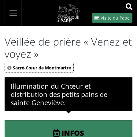
Panneau de gestion des cookies
Votre recherche
OK
Visite du Pape
Veillée de prière « Venez et
voyez »
Sacré-Cœur de Montmartre
Illumination du Chœur et
distribution des petits pains de
sainte Geneviève.
INFOS