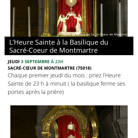
© Basilique du Sacré-Coeur de Montmartre
L’Heure Sainte à la Basilique du
Sacré-Coeur de Montmartre
JEUDI
3 SEPTEMBRE
À 23H
SACRÉ-CŒUR DE MONTMARTRE (75018)
Chaque premier jeudi du mois : priez l’Heure
Sainte de 23 h à minuit ( la basilique ferme ses
portes après la prière)