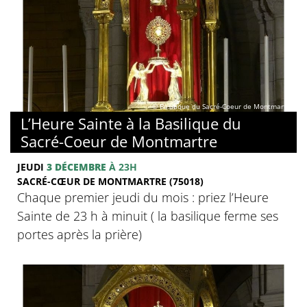
© Basilique du Sacré-Coeur de Montmartre
L’Heure Sainte à la Basilique du
Sacré-Coeur de Montmartre
JEUDI
3 DÉCEMBRE
À 23H
SACRÉ-CŒUR DE MONTMARTRE (75018)
Chaque premier jeudi du mois : priez l’Heure
Sainte de 23 h à minuit ( la basilique ferme ses
portes après la prière)