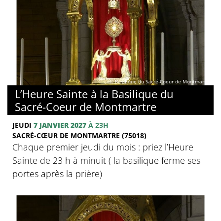
© Basilique du Sacré-Coeur de Montmartre
L’Heure Sainte à la Basilique du
Sacré-Coeur de Montmartre
JEUDI
7 JANVIER 2027
À 23H
SACRÉ-CŒUR DE MONTMARTRE (75018)
Chaque premier jeudi du mois : priez l’Heure
Sainte de 23 h à minuit ( la basilique ferme ses
portes après la prière)