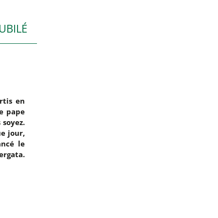
JUBILÉ
rtis en
le pape
 soyez.
e jour,
ancé le
ergata.