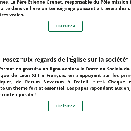
gnes. Le Père Étienne Grenet, responsable du Pôle mission à
orte dans ce livre un témoignage puissant à travers des d
ires vraies.
Lire l’article
Posez “Dix regards de l'Église sur la société”
formation gratuite en ligne explore la Doctrine Sociale de l
ique de Léon XIII à François, en s'appuyant sur les prin
liques, de Rerum Novarum à Fratelli tutti. Chaque é
te un thème fort et essentiel. Les papes répondent aux en
 contemporain !
Lire l’article