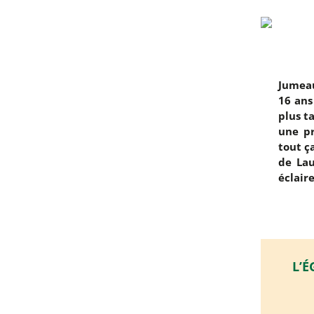
Jumeau
16 ans
plus t
une pr
tout ç
de Lau
éclaire
L’É