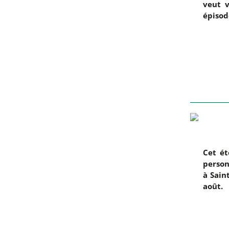
veut v
épisod
Cet ét
person
à Sain
août.