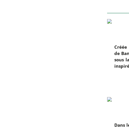
Créée 
de Ban
sous l
inspiré
Dans l