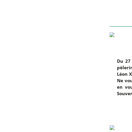
Du 27 
pèleri
Léon X
Ne vou
en vou
Souver