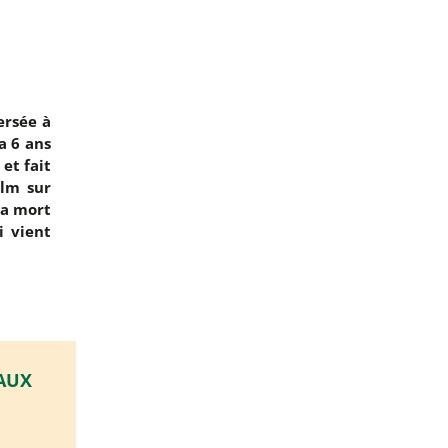
ersée à
a 6 ans
et fait
ilm sur
la mort
i vient
IAUX