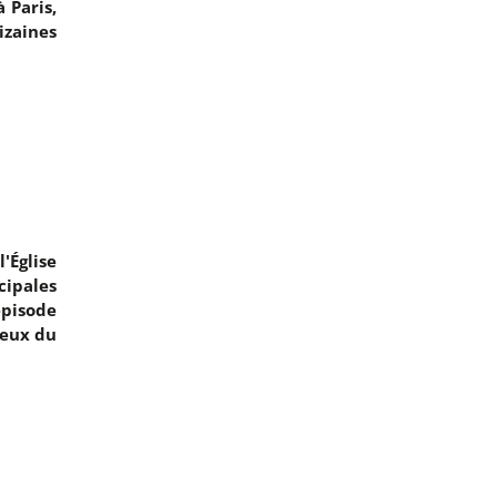
 Paris,
izaines
'Église
cipales
pisode
jeux du