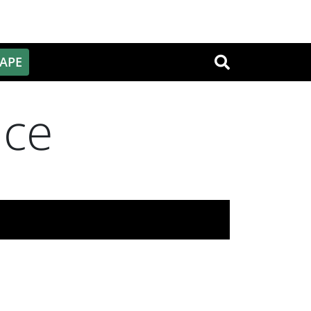
PAPE
OK
nce