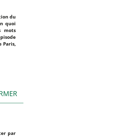
tion du
en quoi
s mots
épisode
 Paris,
ORMER
ter par