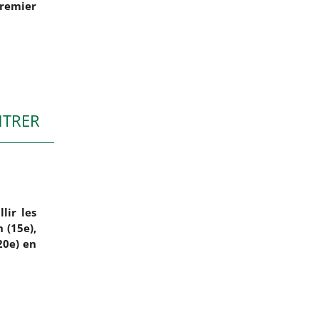
Premier
NTRER
lir les
 (15e),
20e) en