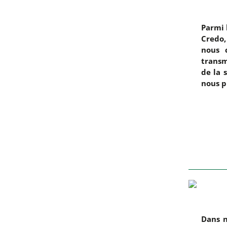
Parmi 
Credo,
nous 
transm
de la 
nous p
Dans n