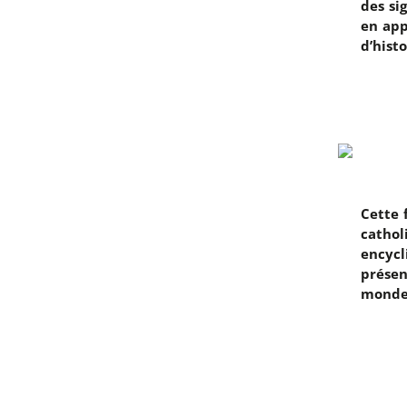
des si
en app
d’histo
Cette 
cathol
encyc
présen
monde