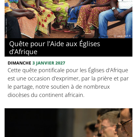
© aea.cef.fr
Quête pour l’Aide aux Églises
d’Afrique
DIMANCHE
3 JANVIER 2027
Cette quête pontificale pour les Églises d'Afrique
est une occasion d'exprimer, par la prière et par
le partage, notre soutien à de nombreux
diocèses du continent africain.