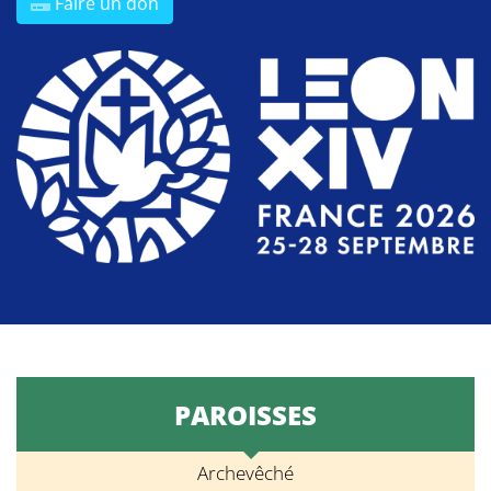
Faire un don
PAROISSES
Archevêché