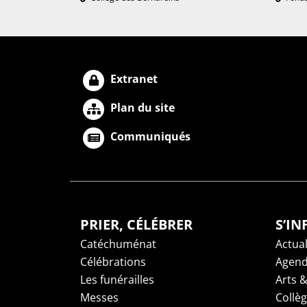
Extranet
Plan du site
Communiqués
PRIER, CÉLÉBRER
S’I
Catéchuménat
Actual
Célébrations
Agen
Les funérailles
Arts &
Messes
Collè