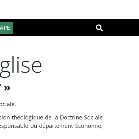
PAPE
OK
glise
 »
ociale.
ion théologique de la Doctrine Sociale
, responsable du département Économie,