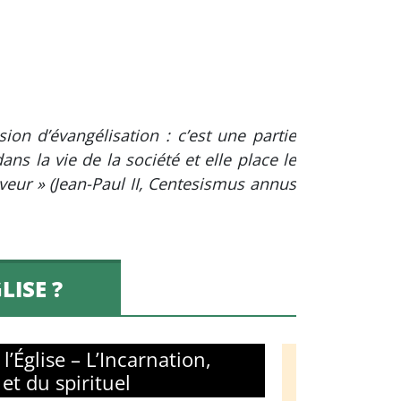
ion d’évangélisation : c’est une partie
s la vie de la société et elle place le
uveur » (Jean-Paul II, Centesismus annus
LISE ?
l’Église – L’Incarnation,
et du spirituel