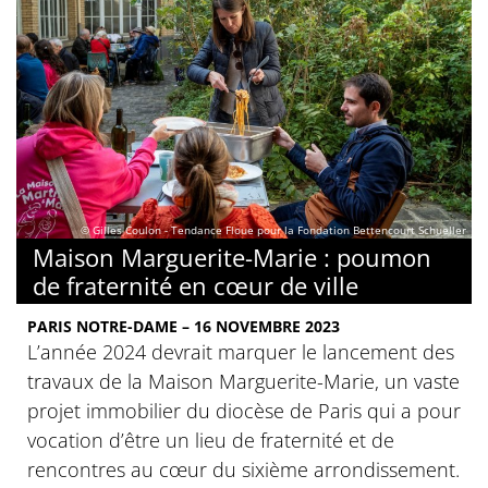
© Gilles Coulon - Tendance Floue pour la Fondation Bettencourt Schueller
Maison Marguerite-Marie : poumon
de fraternité en cœur de ville
PARIS NOTRE-DAME – 16 NOVEMBRE 2023
L’année 2024 devrait marquer le lancement des
travaux de la Maison Marguerite-Marie, un vaste
projet immobilier du diocèse de Paris qui a pour
vocation d’être un lieu de fraternité et de
rencontres au cœur du sixième arrondissement.