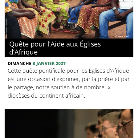
© aea.cef.fr
Quête pour l’Aide aux Églises
d’Afrique
DIMANCHE
3 JANVIER 2027
Cette quête pontificale pour les Églises d'Afrique
est une occasion d'exprimer, par la prière et par
le partage, notre soutien à de nombreux
diocèses du continent africain.