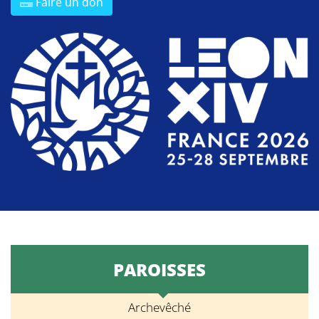
Faire un don
PAROISSES
Archevêché