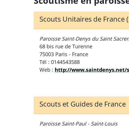
Scoutisme en paroiss
Scouts Unitaires de France 
Paroisse Saint-Denys du Saint Sacre
68 bis rue de Turenne
75003 Paris - France
Tél : 0144543588
Web :
http://www.saintdenys.net/
Scouts et Guides de France
Paroisse Saint-Paul - Saint-Louis