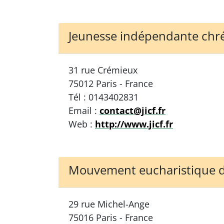
Jeunesse indépendante chrét
31 rue Crémieux
75012 Paris - France
Tél : 0143402831
Email :
contact@jicf.fr
Web :
http://www.jicf.fr
Mouvement eucharistique d
29 rue Michel-Ange
75016 Paris - France