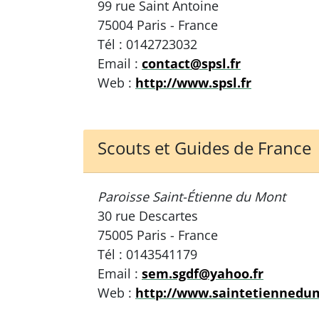
99 rue Saint Antoine
75004 Paris - France
Tél : 0142723032
Email :
contact@spsl.fr
Web :
http://www.spsl.fr
Scouts et Guides de France
Paroisse Saint-Étienne du Mont
30 rue Descartes
75005 Paris - France
Tél : 0143541179
Email :
sem.sgdf@yahoo.fr
Web :
http://www.saintetiennedum