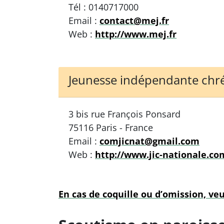
Tél : 0140717000
Email :
contact@mej.fr
Web :
http://www.mej.fr
Jeunesse indépendante chrét
3 bis rue François Ponsard
75116 Paris - France
Email :
comjicnat@gmail.com
Web :
http://www.jic-nationale.co
En cas de coquille ou d’omission, veu