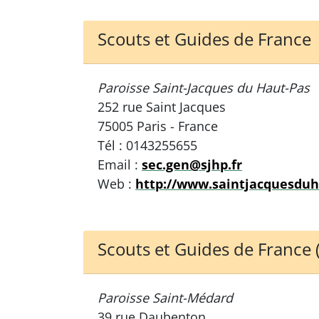
Scouts et Guides de France
Paroisse Saint-Jacques du Haut-Pas
252 rue Saint Jacques
75005 Paris - France
Tél : 0143255655
Email :
sec.gen@sjhp.fr
Web :
http://www.saintjacquesdu
Scouts et Guides de France 
Paroisse Saint-Médard
39 rue Daubenton