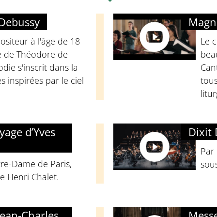
e Debussy
Magni
siteur à l'âge de 18
Le c
e de Théodore de
bea
odie s'inscrit dans la
Can
s inspirées par le ciel
tous
litur
oyage d’Yves
Dixit
Par 
tre-Dame de Paris,
sous
de Henri Chalet.
Jean-Charles
Messe