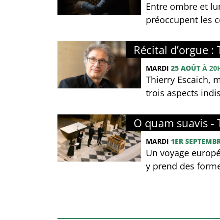
Entre ombre et lum
préoccupent les c
Récital d’orgue :
MARDI
25 AOÛT
À 20
Thierry Escaich, 
trois aspects indi
O quam suavis - 
MARDI
1ER SEPTEMB
Un voyage européen
y prend des forme