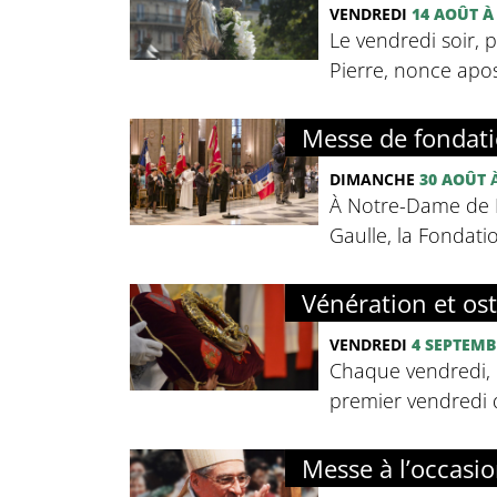
VENDREDI
14 AOÛT
À
Le vendredi soir, 
Pierre, nonce apos
Messe de fondati
DIMANCHE
30 AOÛT
À
À Notre-Dame de P
Gaulle, la Fondati
Vénération et os
VENDREDI
4 SEPTEMB
Chaque vendredi, 
premier vendredi d
Messe à l’occasio