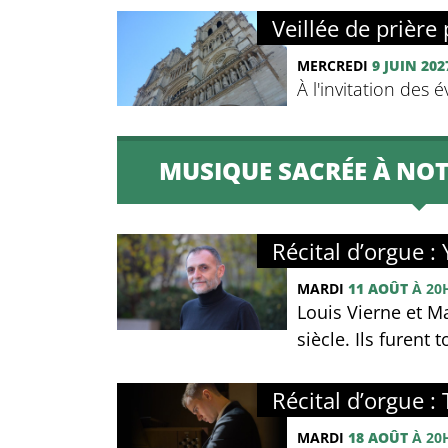
Veillée de prière 
MERCREDI
9 JUIN 202
À l'invitation des 
MUSIQUE SACRÉE À NOT
Récital d’orgue :
MARDI
11 AOÛT
À 20
Louis Vierne et M
siècle. Ils furent
Récital d’orgue : 
MARDI
18 AOÛT
À 20