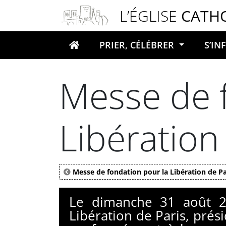
Panneau de gestion des cookies
L’ÉGLISE
CATH
PRIER, CÉLÉBRER
S’I
Votre recherche
Messe de 
Libération
Messe de fondation pour la Libération de Pa
Le dimanche 31 août 20
Libération de Paris, prés