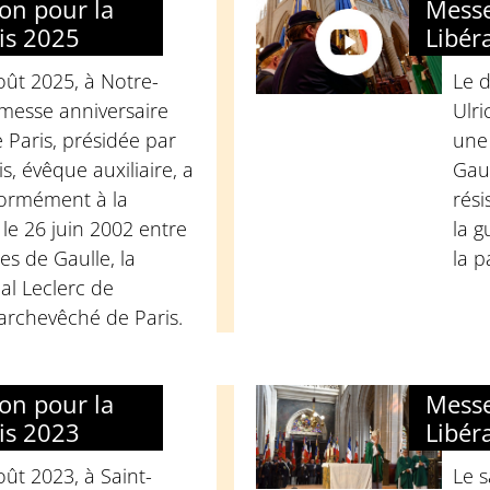
on pour la
Messe
ris 2025
Libér
ût 2025, à Notre-
Le 
 messe anniversaire
Ulri
e Paris, présidée par
une 
, évêque auxiliaire, a
Gaul
formément à la
rési
le 26 juin 2002 entre
la g
es de Gaulle, la
la p
l Leclerc de
archevêché de Paris.
on pour la
Messe
ris 2023
Libér
ût 2023, à Saint-
Le s