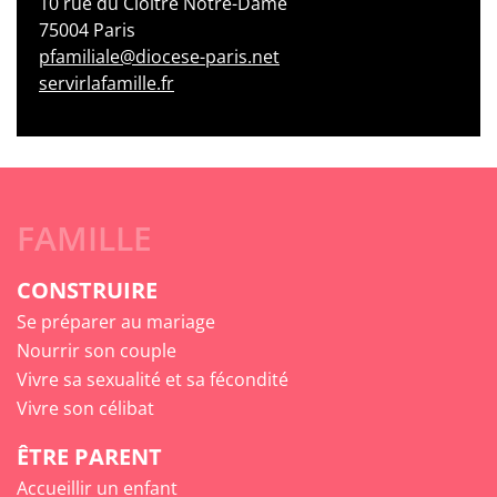
10 rue du Cloître Notre-Dame
75004 Paris
pfamiliale@diocese-paris.net
servirlafamille.fr
FAMILLE
CONSTRUIRE
Se préparer au mariage
Nourrir son couple
Vivre sa sexualité et sa fécondité
Vivre son célibat
ÊTRE PARENT
Accueillir un enfant