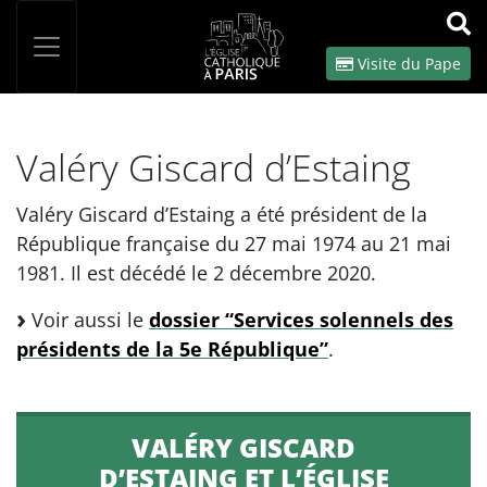
Panneau de gestion des cookies
Votre recherche
OK
Visite du Pape
Valéry Giscard d’Estaing
Valéry Giscard d’Estaing a été président de la
République française du 27 mai 1974 au 21 mai
1981. Il est décédé le 2 décembre 2020.
Voir aussi le
dossier “Services solennels des
présidents de la 5e République”
.
VALÉRY GISCARD
D’ESTAING ET L’ÉGLISE