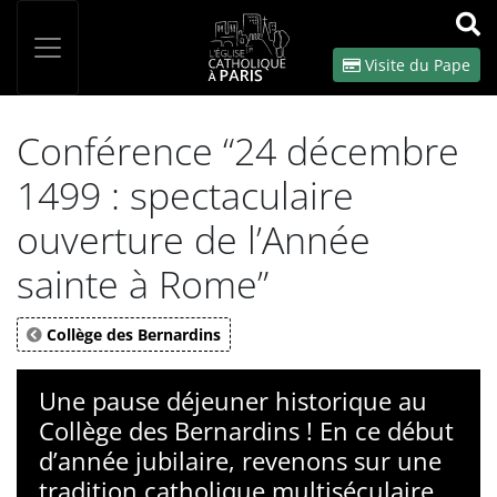
Panneau de gestion des cookies
Votre recherche
OK
Visite du Pape
Conférence “24 décembre
1499 : spectaculaire
ouverture de l’Année
sainte à Rome”
Collège des Bernardins
Une pause déjeuner historique au
Collège des Bernardins ! En ce début
d’année jubilaire, revenons sur une
tradition catholique multiséculaire.