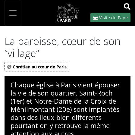
Panneau de gestion des cookies
Votre recherche
OK
Visite du Pape
La paroisse, cœur de son
“village”
Chrétien au cœur de Paris
Chaque église à Paris vient épouser
la vie de son quartier. Saint-Roch
(1er) et Notre-Dame de la Croix de
Ménilmontant (20e) sont implantés
dans des lieux bien différents
pourtant on y retrouve la même
attention aux autres.