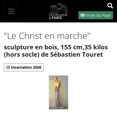
Panneau de gestion des cookies
Votre recherche
OK
Visite du Pape
"Le Christ en marche"
sculpture en bois, 155 cm,35 kilos
(hors socle) de Sébastien Touret
Incarnation 2008