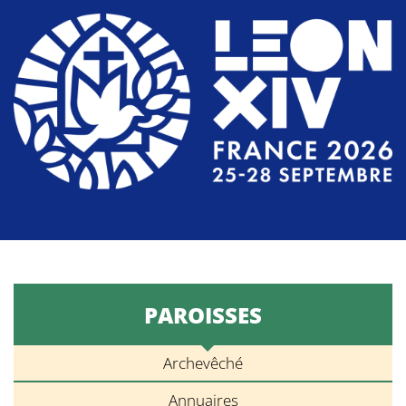
PAROISSES
Archevêché
Annuaires