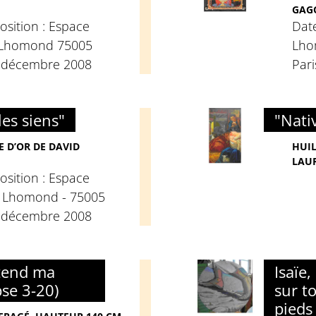
GAG
osition : Espace
Date
 Lhomond 75005
Lho
7 décembre 2008
Par
les siens"
"Nativ
E D’OR DE DAVID
HUIL
LAU
osition : Espace
 Lhomond - 75005
7 décembre 2008
ntend ma
Isaïe,
pse 3-20)
sur t
pieds