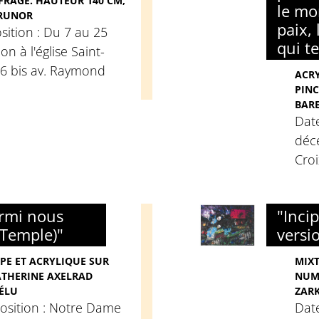
FRAGÉ. HAUTEUR 140 CM,
le mo
BRUNOR
paix, 
sition : Du 7 au 25
qui t
n à l'église Saint-
66 bis av. Raymond
ACRY
PINC
BAR
Date
déc
Croi
armi nous
"Incip
 Temple)"
versio
PE ET ACRYLIQUE SUR
MIXT
CATHERINE AXELRAD
NUMÉ
NÉLU
ZAR
position : Notre Dame
Date