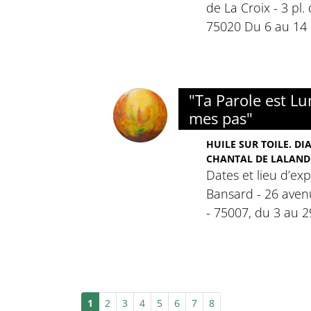
de La Croix - 3 pl
75020 Du 6 au 14
"Ta Parole est L
mes pas"
HUILE SUR TOILE. DI
CHANTAL DE LALAND
Dates et lieu d’exp
Bansard - 26 ave
- 75007, du 3 au 
1
2
3
4
5
6
7
8