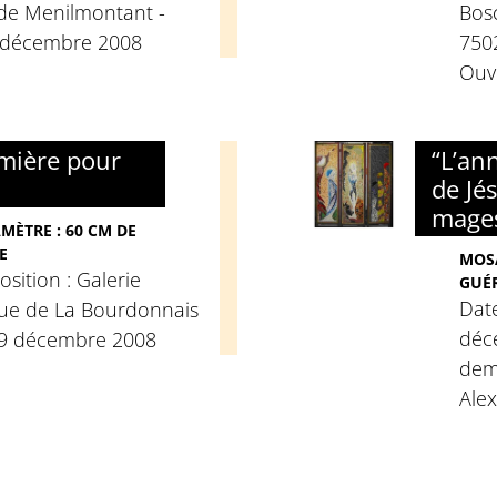
. de Menilmontant -
Bos
 décembre 2008
750
Ouv
umière pour
“L’an
de Jé
mages
AMÈTRE : 60 CM DE
E
MOSA
osition : Galerie
GUÉ
Date
nue de La Bourdonnais
déc
29 décembre 2008
dem
Ale