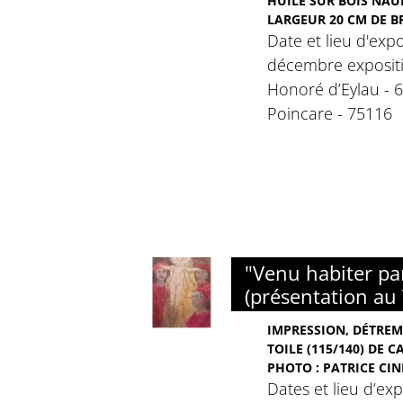
HUILE SUR BOIS NAU
LARGEUR 20 CM DE 
Date et lieu d'expo
décembre expositio
Honoré d’Eylau - 
Poincare - 75116
"Venu habiter p
(présentation au
IMPRESSION, DÉTREM
TOILE (115/140) DE 
PHOTO : PATRICE CI
Dates et lieu d’ex