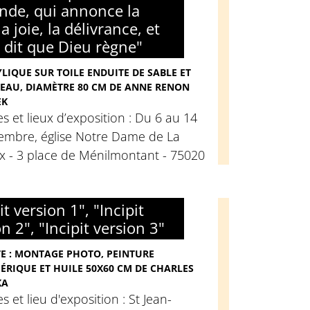
nde, qui annonce la
la joie, la délivrance, et
e dit que Dieu règne"
LIQUE SUR TOILE ENDUITE DE SABLE ET
EAU, DIAMÈTRE 80 CM DE ANNE RENON
EK
s et lieux d’exposition : Du 6 au 14
embre, église Notre Dame de La
x - 3 place de Ménilmontant - 75020
it version 1", "Incipit
n 2", "Incipit version 3"
E : MONTAGE PHOTO, PEINTURE
RIQUE ET HUILE 50X60 CM DE CHARLES
KA
s et lieu d'exposition : St Jean-