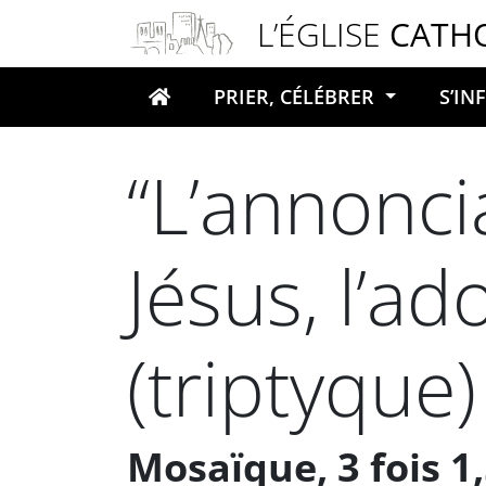
Panneau de gestion des cookies
L’ÉGLISE
CATH
PRIER, CÉLÉBRER
S’I
Votre recherche
“L’annonci
Jésus, l’a
(triptyque)
Mosaïque, 3 fois 1