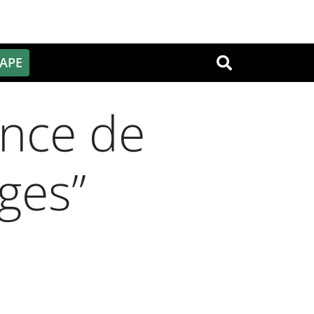
PAPE
OK
ance de
ges”