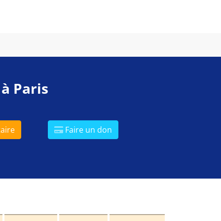
 à Paris
aire
Faire un don