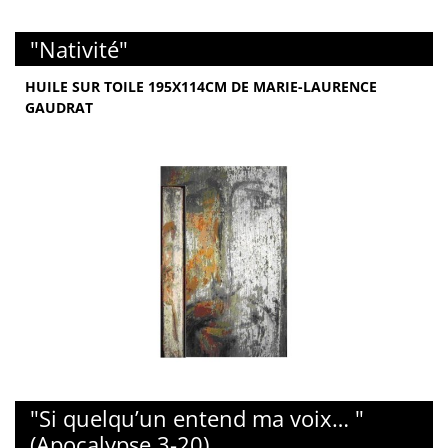
"Nativité"
HUILE SUR TOILE 195X114CM DE MARIE-LAURENCE
GAUDRAT
"Si quelqu’un entend ma voix… "
(Apocalypse 3-20)