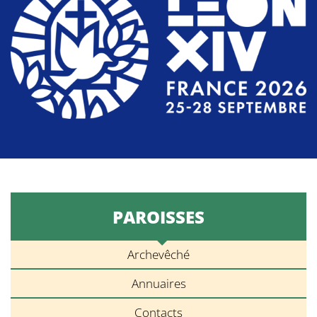
PAROISSES
Archevêché
Annuaires
Contacts