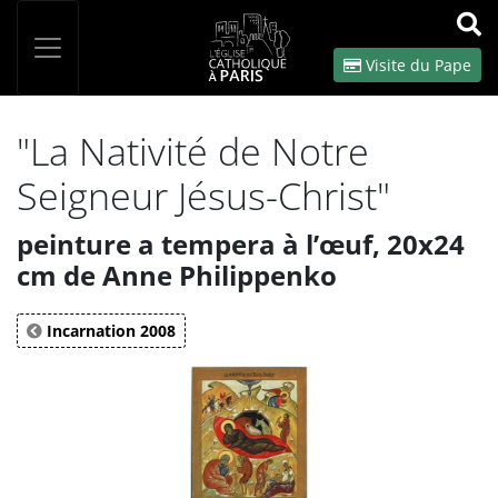
Panneau de gestion des cookies
Votre recherche
OK
Visite du Pape
"La Nativité de Notre
Seigneur Jésus-Christ"
peinture a tempera à l’œuf, 20x24
cm de Anne Philippenko
Incarnation 2008