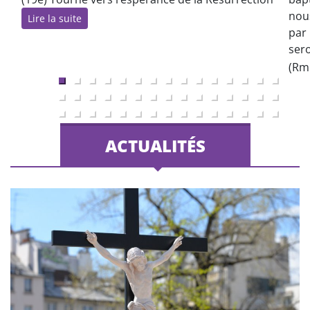
nou
Lire la suite
par 
ser
(Rm 
ACTUALITÉS