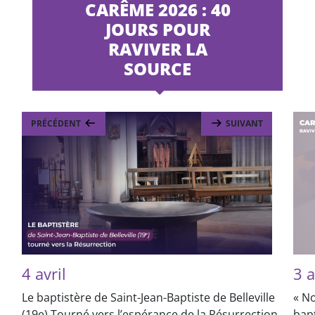
CARÊME 2026 : 40
JOURS POUR
RAVIVER LA
SOURCE
PRÉCÉDENT
SUIVANT
4 avril
3 a
Le baptistère de Saint-Jean-Baptiste de Belleville
« N
(19e) Tourné vers l’espérance de la Résurrection
bapt