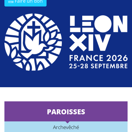
Faire un don
PAROISSES
Archevêché