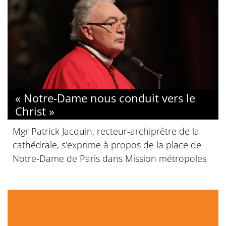
« Notre-Dame nous conduit vers le
Christ »
Mgr Patrick Jacquin, recteur-archiprêtre de la
cathédrale, s'exprime à propos de la place de
Notre-Dame de Paris dans Mission métropoles