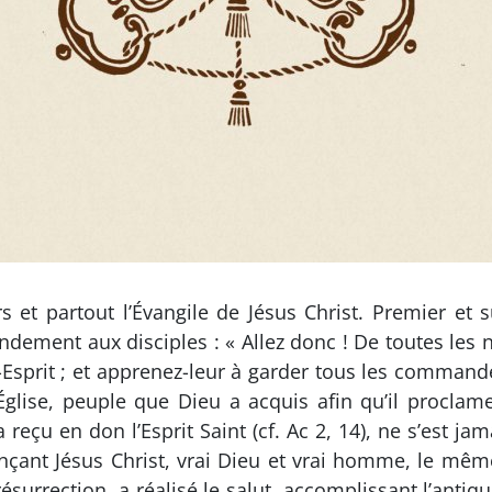
rs et partout l’Évangile de Jésus Christ. Premier et
ment aux disciples : « Allez donc ! De toutes les na
t-Esprit ; et apprenez-leur à garder tous les comman
glise, peuple que Dieu a acquis afin qu’il proclame
a reçu en don l’Esprit Saint (cf. Ac 2, 14), ne s’est j
onçant Jésus Christ, vrai Dieu et vrai homme, le même
 résurrection, a réalisé le salut, accomplissant l’ant