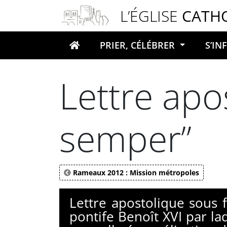
Panneau de gestion des cookies
L’ÉGLISE
CATH
PRIER, CÉLÉBRER
S’I
Votre recherche
Lettre apo
semper”
Rameaux 2012 : Mission métropoles
Lettre apostolique sous
pontife Benoît XVI par laq