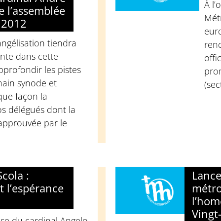
À l’
de l’assemblée
Métr
 2012
eur
angélisation tiendra
renc
nte dans cette
offi
profondir les pistes
prom
hain synode et
(sec
que façon la
os délégués dont la
 approuvée par le
cola :
Lance
et l’espérance
métro
l’hom
Vingt
nse du cardinal Angelo