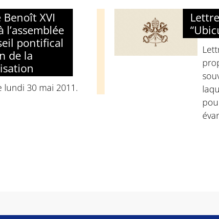
 Benoît XVI
Lettr
à l’assemblée
“Ubic
eil pontifical
Let
n de la
pro
isation
souv
e lundi 30 mai 2011.
laqu
pour
éva