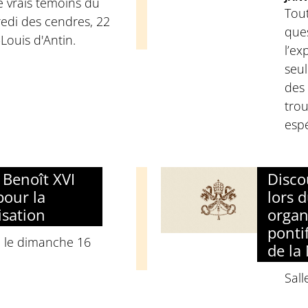
e vrais témoins du
Tou
redi des cendres, 22
ques
-Louis d'Antin.
l’ex
seul
des
tro
esp
Benoît XVI
Disco
pour la
lors 
isation
organ
ponti
, le dimanche 16
de la
Sall