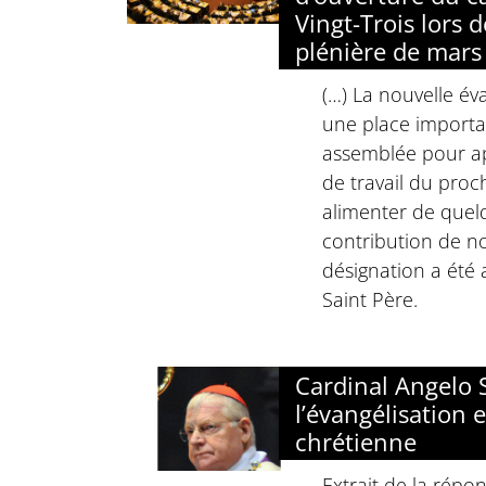
Vingt-Trois lors 
plénière de mars
(…) La nouvelle év
une place importa
assemblée pour ap
de travail du proc
alimenter de quel
contribution de n
désignation a été
Saint Père.
Cardinal Angelo S
l’évangélisation 
chrétienne
Extrait de la répo