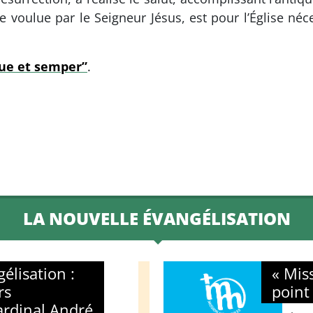
e voulue par le Seigneur Jésus, est pour l’Église né
ue et semper”
.
LA NOUVELLE ÉVANGÉLISATION
élisation :
« Mis
rs
point
ardinal André