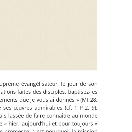
 suprême évangélisateur, le jour de son
tions faites des disciples, baptisez-les
dements que je vous ai donnés » (Mt 28,
 ses œuvres admirables (cf. 1 P 2, 9),
amais lassée de faire connaître au monde
 « hier, aujourd’hui et pour toujours »
ique promesse. C’est pourquoi, la mission