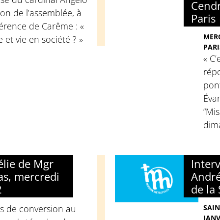
Cendr
on de l’assemblée, à
Paris
férence de Carême : «
MERC
 et vie en société ? »
PARI
« C’
répo
pont
Évan
“Mi
dim
élie de Mgr
Inter
s, mercredi
André
2
de la
s de conversion au
SAIN
JANV