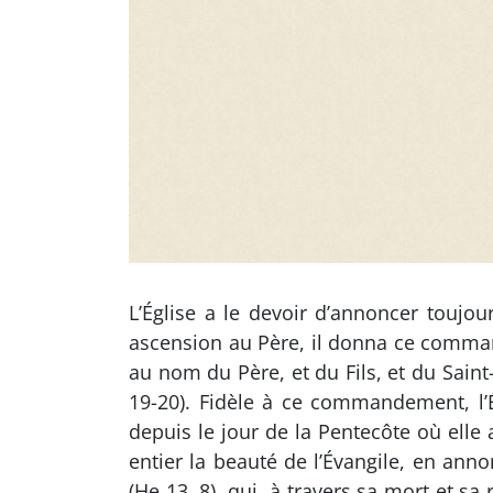
L’Église a le devoir d’annoncer toujou
ascension au Père, il donna ce commande
au nom du Père, et du Fils, et du Sain
19-20). Fidèle à ce commandement, l’É
depuis le jour de la Pentecôte où elle 
entier la beauté de l’Évangile, en ann
(He 13, 8), qui, à travers sa mort et sa