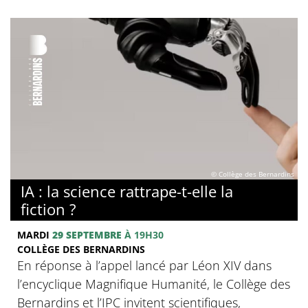
© Collège des Bernardins
IA : la science rattrape-t-elle la
fiction ?
MARDI
29 SEPTEMBRE
À 19H30
COLLÈGE DES BERNARDINS
En réponse à l’appel lancé par Léon XIV dans
l’encyclique Magnifique Humanité, le Collège des
Bernardins et l’IPC invitent scientifiques,