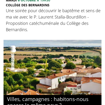
MARDI
6 OCTOBRE
À 19H30
COLLÈGE DES BERNARDINS
Une soirée pour découvrir le baptême et sens de
ma vie avec le P. Laurent Stalla-Bourdillon -
Proposition catéchuménale du Collège des
Bernardins.
© Collège des Bernardins
Villes, campagnes : habitons-nous
encore le même pays ?