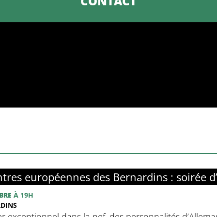
CONTACT
tres européennes des Bernardins : soirée d
BRE
À 19H
RDINS
r exceptionnel dans la nef, des personnalités d’Allemag