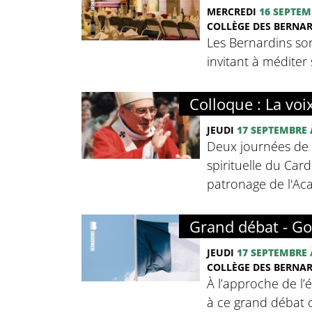
MERCREDI
16 SEPTEM
COLLÈGE DES BERNA
Les Bernardins so
invitant à méditer 
Colloque : La voi
JEUDI
17 SEPTEMBRE
Deux journées de c
spirituelle du Card
patronage de l'Ac
Grand débat - Go
JEUDI
17 SEPTEMBRE
COLLÈGE DES BERNA
À l’approche de l’
à ce grand débat o