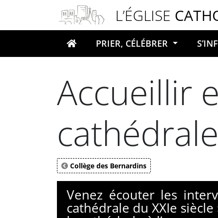
Panneau de gestion des cookies
L’ÉGLISE
CATH
PRIER, CÉLÉBRER
S’I
Votre recherche
Accueillir 
cathédrale
Collège des Bernardins
Venez écouter les interv
cathédrale du XXIe siècle 