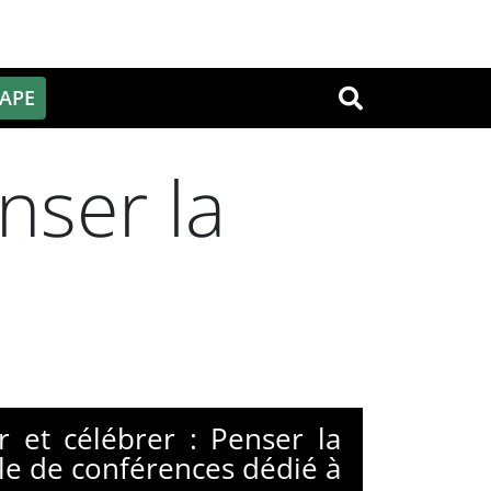
PAPE
OK
enser la
r et célébrer : Penser la
ycle de conférences dédié à