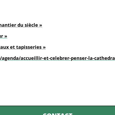
hantier du siècle »
r »
aux et tapisseries »
agenda/accueillir-et-celebrer-penser-la-cathedra