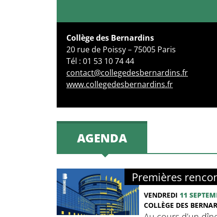
Collège des Bernardins
20 rue de Poissy – 75005 Paris
Tél : 01 53 10 74 44
contact@collegedesbernardins.fr
www.collegedesbernardins.fr
AGENDA
Premières rencon
VENDREDI
11 SEPTEM
COLLÈGE DES BERNA
Au cours d’un dîne