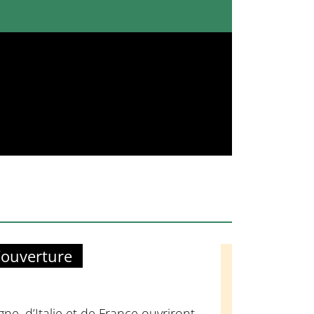
’ouverture
ne, d’Italie et de France ouvriront