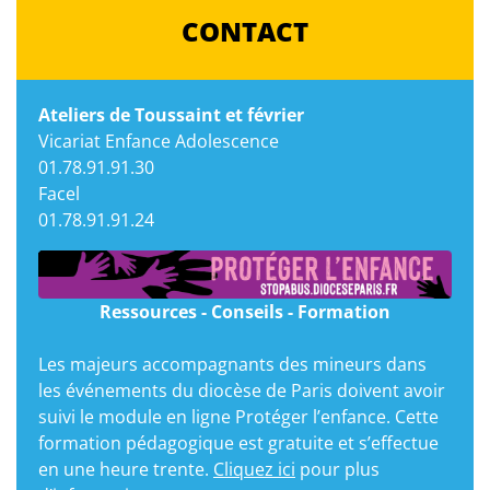
CONTACT
Ateliers de Toussaint et février
Vicariat Enfance Adolescence
01.78.91.91.30
Facel
01.78.91.91.24
Ressources - Conseils - Formation
Les majeurs accompagnants des mineurs dans
les événements du diocèse de Paris doivent avoir
suivi le module en ligne Protéger l’enfance. Cette
formation pédagogique est gratuite et s’effectue
en une heure trente.
Cliquez ici
pour plus