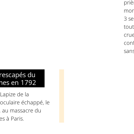
priè
mort
3 s
tout
crue
conf
sans
 rescapés du
mes en 1792
 Lapize de la
oculaire échappé, le
, au massacre du
s à Paris.