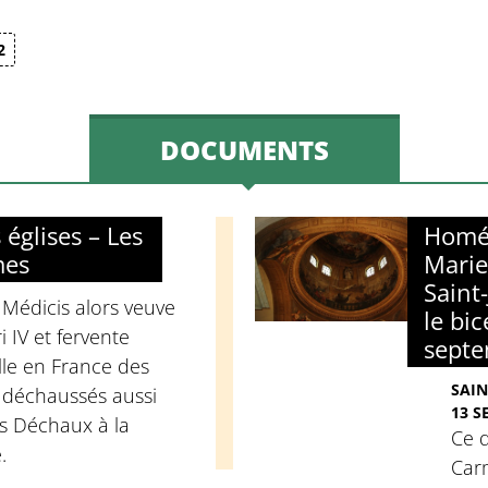
2
DOCUMENTS
églises – Les
Homél
mes
Marie
Saint
 Médicis alors veuve
le bi
 IV et fervente
sept
lle en France des
SAIN
 déchaussés aussi
13 S
s Déchaux à la
Ce 
.
Carm