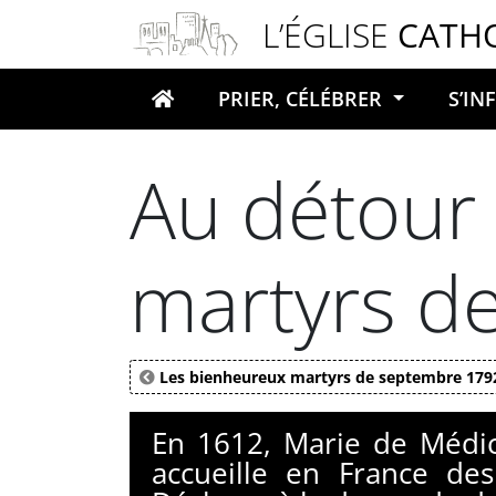
Panneau de gestion des cookies
L’ÉGLISE
CATH
PRIER, CÉLÉBRER
S’I
Votre recherche
Au détour 
martyrs d
Les bienheureux martyrs de septembre 179
En 1612, Marie de Médici
accueille en France de