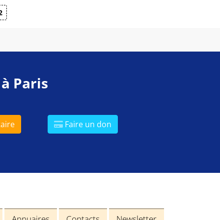
2
 à Paris
aire
Faire un don
Annuaires
Contacts
Newsletter