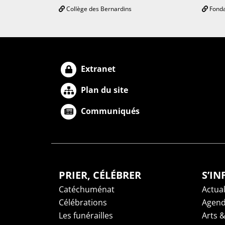
Collège des Bernardins
Fonda
Extranet
Plan du site
Communiqués
PRIER, CÉLÉBRER
S’I
Catéchuménat
Actual
Célébrations
Agen
Les funérailles
Arts &