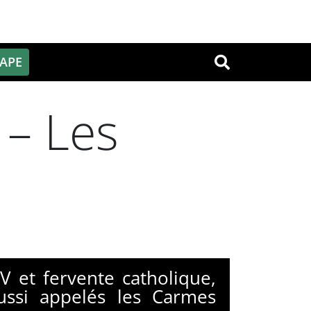
PAPE
OK
 – Les
V et fervente catholique,
ussi appelés les Carmes