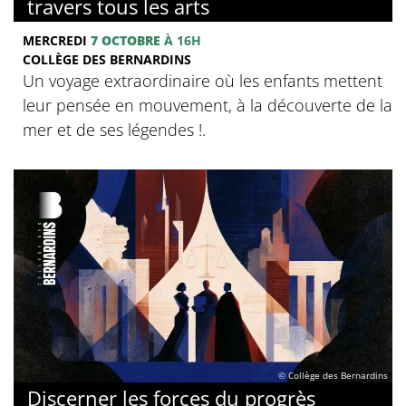
travers tous les arts
MERCREDI
7 OCTOBRE
À 16H
COLLÈGE DES BERNARDINS
Un voyage extraordinaire où les enfants mettent
leur pensée en mouvement, à la découverte de la
mer et de ses légendes !.
© Collège des Bernardins
Discerner les forces du progrès