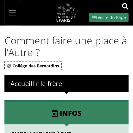
Panneau de gestion des cookies
Votre recherche
OK
Visite du Pape
Comment faire une place à
l’Autre ?
Collège des Bernardins
Accueillir le frère
INFOS