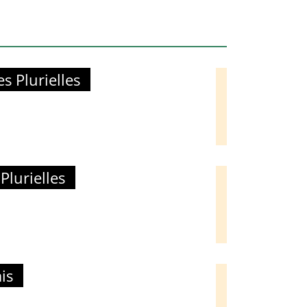
 Plurielles
lurielles
is