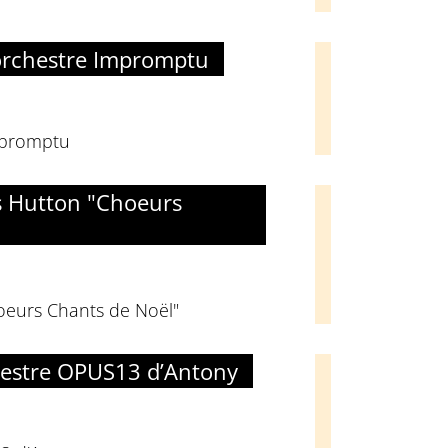
orchestre Impromptu
mpromptu
s Hutton "Choeurs
oeurs Chants de Noël"
chestre OPUS13 d’Antony