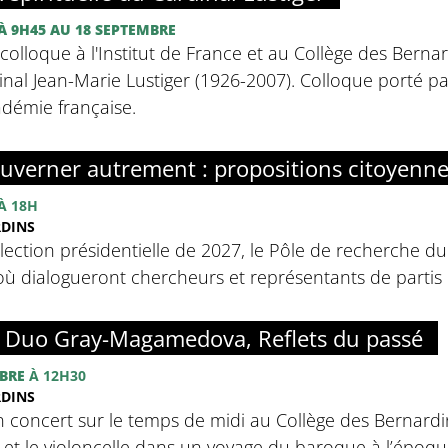
À 9H45
AU 18 SEPTEMBRE
olloque à l'Institut de France et au Collège des Bernar
inal Jean-Marie Lustiger (1926-2007). Colloque porté par 
adémie française.
uverner autrement : propositions citoyenn
À 18H
RDINS
élection présidentielle de 2027, le Pôle de recherche d
ù dialogueront chercheurs et représentants de partis p
: Duo Gray-Magamedova, Reflets du passé
BRE
À 12H30
RDINS
n concert sur le temps de midi au Collège des Bernardins
o et le violoncelle dans un voyage du baroque à l’épo