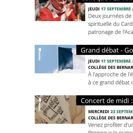
JEUDI
17 SEPTEMBRE
Deux journées de c
spirituelle du Card
patronage de l'Ac
Grand débat - Go
JEUDI
17 SEPTEMBRE
COLLÈGE DES BERNA
À l’approche de l’
à ce grand débat o
Concert de midi 
MERCREDI
23 SEPTEM
COLLÈGE DES BERNA
Venez profiter d’u
l’honneur le pian