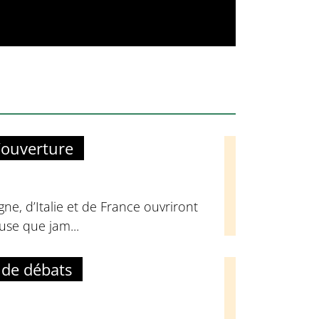
’ouverture
ne, d’Italie et de France ouvriront
euse que jam...
 de débats