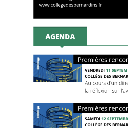
www.collegedesbernardins.fr
AGENDA
Premières rencon
VENDREDI
11 SEPTEM
COLLÈGE DES BERNA
Au cours d’un dîne
la réflexion sur l’
Premières rencon
SAMEDI
12 SEPTEMBR
COLLÈGE DES BERNA