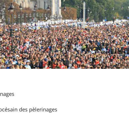
inages
océsain des pèlerinages