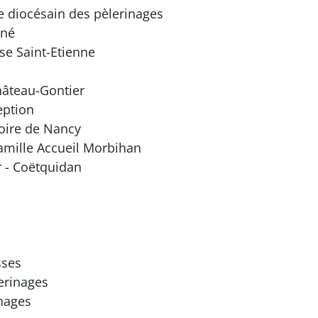
diocésain des pèlerinages
né
 Saint-Etienne
âteau-Gontier
eption
oire de Nancy
amille Accueil Morbihan
 - Coëtquidan
sses
erinages
inages