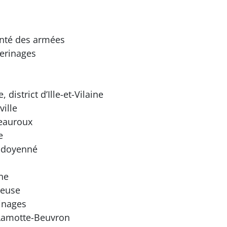
nté des armées
erinages
istrict d’Ille-et-Vilaine
ille
eauroux
e
 doyenné
ne
ieuse
inages
Lamotte-Beuvron