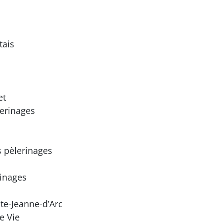
tais
et
erinages
 pèlerinages
rinages
te-Jeanne-d’Arc
e Vie