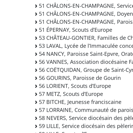
51 CHÂLONS-EN-CHAMPAGNE, Service 
51 CHÂLONS-EN-CHAMPAGNE, Doyen
51 CHÂLONS-EN-CHAMPAGNE, Paroisse
51 ÉPERNAY, Scouts d’Europe
53 CHÂTEAU-GONTIER, Familles de Ch
53 LAVAL, Lycée de l’Immaculée conc
54 NANCY, Paroisse Saint-Epvre, Orat
56 VANNES, Association diocésaine F
56 COËTQUIDAN, Groupe de Saint-Cyr
56 GOURINS, Paroisse de Gourin
56 LORIENT, Scouts d’Europe
57 METZ, Scouts d’Europe
57 BITCHE, Jeunesse franciscaine
57 LORRAINE, Communauté de paroi
58 NEVERS, Service diocésain des pèl
59 LILLE, Service diocésain des pèler