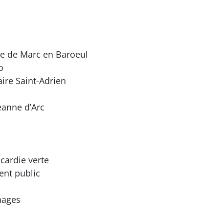
re de Marc en Baroeul
o
ire Saint-Adrien
eanne d’Arc
ardie verte
nt public
nages