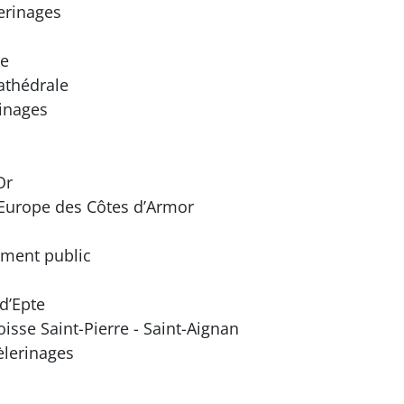
erinages
ge
athédrale
rinages
Or
’Europe des Côtes d’Armor
ment public
d’Epte
sse Saint-Pierre - Saint-Aignan
èlerinages