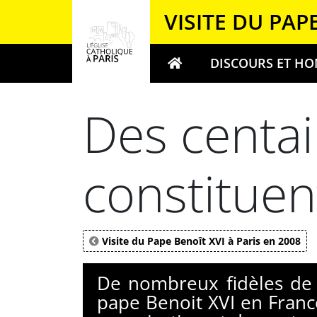
Panneau de gestion des cookies
VISITE DU PAP
DISCOURS ET HO
Votre recherche
Des centa
constituen
Visite du Pape Benoît XVI à Paris en 2008
De nombreux fidèles de 
pape Benoit XVI en Franc