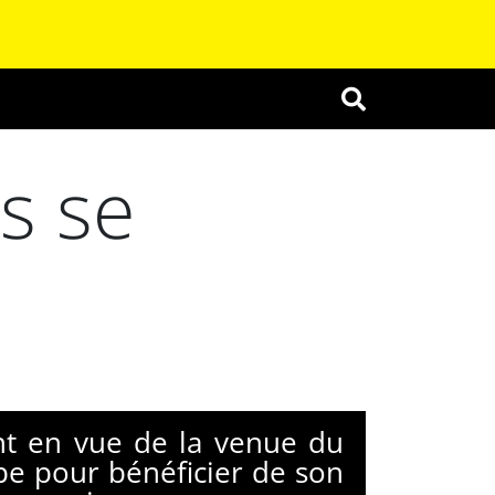
OK
s se
nt en vue de la venue du
pe pour bénéficier de son