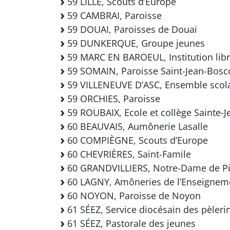
59 LILLE, Scouts d’Europe
59 CAMBRAI, Paroisse
59 DOUAI, Paroisses de Douai
59 DUNKERQUE, Groupe jeunes
59 MARC EN BAROEUL, Institution lib
59 SOMAIN, Paroisse Saint-Jean-Bosc
59 VILLENEUVE D’ASC, Ensemble scola
59 ORCHIES, Paroisse
59 ROUBAIX, Ecole et collège Sainte-J
60 BEAUVAIS, Aumônerie Lasalle
60 COMPIÈGNE, Scouts d’Europe
60 CHEVRIÈRES, Saint-Famile
60 GRANDVILLIERS, Notre-Dame de Pic
60 LAGNY, Amôneries de l’Enseigneme
60 NOYON, Paroisse de Noyon
61 SÉEZ, Service diocésain des pèleri
61 SÉEZ, Pastorale des jeunes