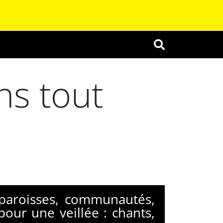
OK
ns tout
paroisses, communautés,
pour une veillée : chants,