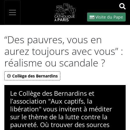
Panneau de gestion des cookies
Votre recherche
OK
Visite du Pape
“Des pauvres, vous en
aurez toujours avec vous” :
réalisme ou scandale ?
Collège des Bernardins
Le Collège des Bernardins et
l’association "Aux captifs, la
libération" vous invitent à méditer
sur le thème de la lutte contre la
pauvreté. Où trouver des sources