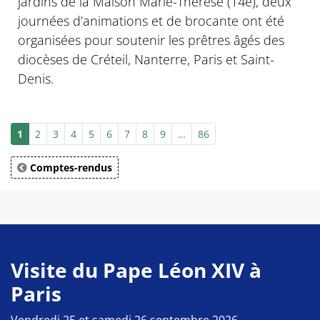
jardins de la Maison Marie-Thérèse (14e), deux
journées d’animations et de brocante ont été
organisées pour soutenir les prêtres âgés des
diocèses de Créteil, Nanterre, Paris et Saint-
Denis.
1
2
3
4
5
6
7
8
9
…
86
Comptes-rendus
Visite du Pape Léon XIV à
Paris