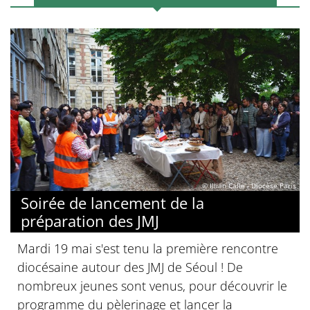
© Illian Calle - Diocèse Paris
Soirée de lancement de la
préparation des JMJ
Mardi 19 mai s'est tenu la première rencontre
diocésaine autour des JMJ de Séoul ! De
nombreux jeunes sont venus, pour découvrir le
programme du pèlerinage et lancer la