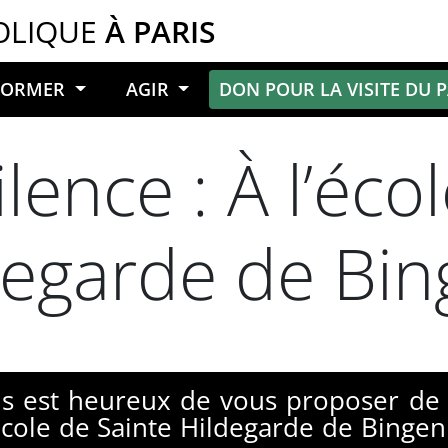
OLIQUE
À PARIS
NFORMER
AGIR
DON POUR LA VISITE DU 
lence : À l’éco
degarde de Bi
s est heureux de vous proposer de 
l’école de Sainte Hildegarde de Binge