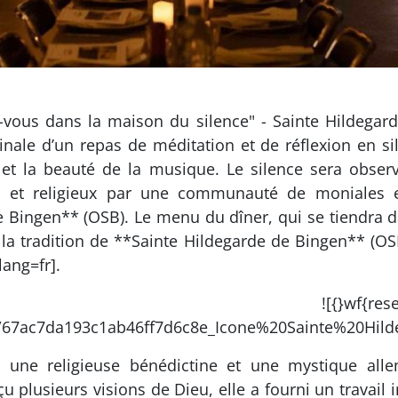
-vous dans la maison du silence" - Sainte Hildegard
iginale d’un repas de méditation et de réflexion en 
et la beauté de la musique. Le silence sera observ
nes et religieux par une communauté de moniales
e Bingen** (OSB). Le menu du dîner, qui se tiendra 
la tradition de **Sainte Hildegarde de Bingen** (OSB)
ang=fr].
d}inherit->https://cd
67ac7da193c1ab46ff7d6c8e_Icone%20Sainte%20Hilde
t une religieuse bénédictine et une mystique all
 plusieurs visions de Dieu, elle a fourni un travai