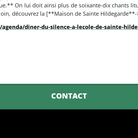
** On lui doit ainsi plus de soixante-dix chants litu
s loin, découvrez la [**Maison de Sainte Hildegarde**
/agenda/diner-du-silence-a-lecole-de-sainte-hild
CONTACT