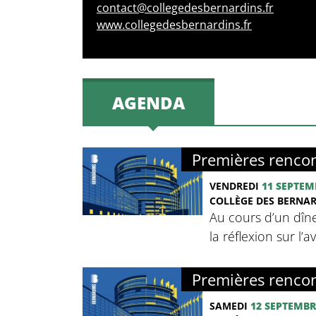
contact@collegedesbernardins.fr
www.collegedesbernardins.fr
AGENDA
Premières rencon
VENDREDI
11 SEPTEM
COLLÈGE DES BERNA
Au cours d’un dîne
la réflexion sur l’
Premières rencon
SAMEDI
12 SEPTEMBR