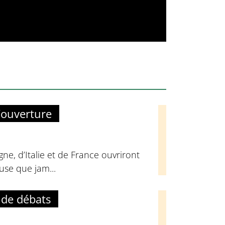
’ouverture
ne, d’Italie et de France ouvriront
euse que jam...
 de débats