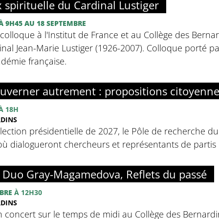
x spirituelle du Cardinal Lustiger
À 9H45
AU 18 SEPTEMBRE
olloque à l'Institut de France et au Collège des Bernar
inal Jean-Marie Lustiger (1926-2007). Colloque porté par 
adémie française.
uverner autrement : propositions citoyenn
À 18H
RDINS
élection présidentielle de 2027, le Pôle de recherche d
ù dialogueront chercheurs et représentants de partis p
: Duo Gray-Magamedova, Reflets du passé
BRE
À 12H30
RDINS
n concert sur le temps de midi au Collège des Bernardins