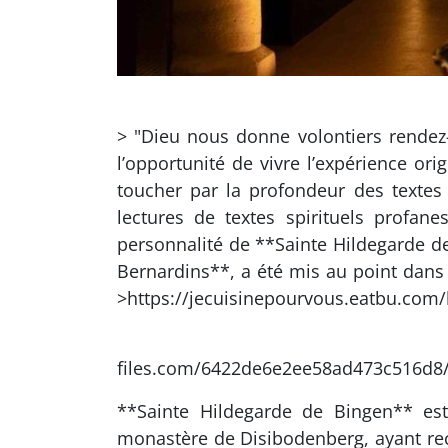
> "Dieu nous donne volontiers rendez
l’opportunité de vivre l’expérience or
toucher par la profondeur des textes 
lectures de textes spirituels profa
personnalité de **Sainte Hildegarde d
Bernardins**, a été mis au point dans 
>https://jecuisinepourvous.eatbu.com/l
![{}wf{reserve
files.com/6422de6e2ee58ad473c516d8/
**Sainte Hildegarde de Bingen** es
monastère de Disibodenberg, ayant reçu