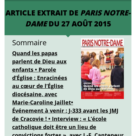
ARTICLE EXTRAIT DE
PARIS NOTRE-
DAME
DU 27 AOÛT 2015
Sommaire
Quand les papas
parlent de Dieu aux
enfants • Parole
d’Église : Enracinées
au cœur de l’Église
diocésaine, avec
Marie-Caroline Jaillet•
Événement à venir : J-333 avant les JMJ
de Cracovie ! • Interview : « L’école
catholique doit être un lieu de
convictions fortes », avec J.-F. Canteneur