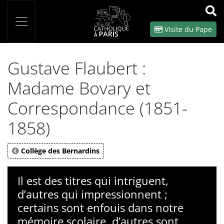
Panneau de gestion des cookies
Votre recherche
OK
Visite du Pape
Gustave Flaubert :
Madame Bovary et
Correspondance (1851-
1858)
Collège des Bernardins
Il est des titres qui intriguent,
d’autres qui impressionnent ;
certains sont enfouis dans notre
mémoire scolaire, d’autres sont