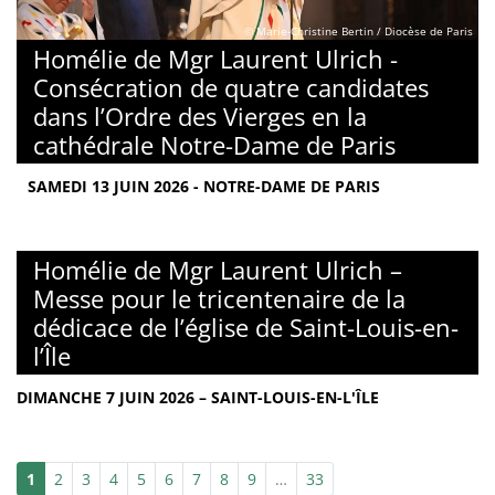
© Marie-Christine Bertin / Diocèse de Paris
Homélie de Mgr Laurent Ulrich -
Consécration de quatre candidates
dans l’Ordre des Vierges en la
cathédrale Notre-Dame de Paris
SAMEDI 13 JUIN 2026 - NOTRE-DAME DE PARIS
Homélie de Mgr Laurent Ulrich –
Messe pour le tricentenaire de la
dédicace de l’église de Saint-Louis-en-
l’Île
DIMANCHE 7 JUIN 2026 – SAINT-LOUIS-EN-L'ÎLE
1
2
3
4
5
6
7
8
9
…
33