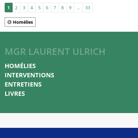
1
2
3
4
5
6
7
8
9
…
33
Homélies
MGR LAURENT ULRICH
HOMÉLIES
INTERVENTIONS
ENTRETIENS
LIVRES