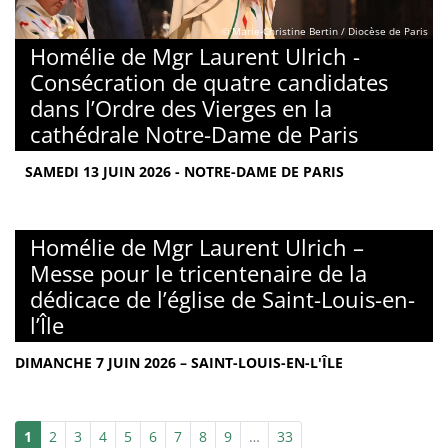
© Marie-Christine Bertin / Diocèse de Paris
Homélie de Mgr Laurent Ulrich -
Consécration de quatre candidates
dans l’Ordre des Vierges en la
cathédrale Notre-Dame de Paris
SAMEDI 13 JUIN 2026 - NOTRE-DAME DE PARIS
Homélie de Mgr Laurent Ulrich –
Messe pour le tricentenaire de la
dédicace de l’église de Saint-Louis-en-
l’Île
DIMANCHE 7 JUIN 2026 – SAINT-LOUIS-EN-L'ÎLE
1
2
3
4
5
6
7
8
9
…
33