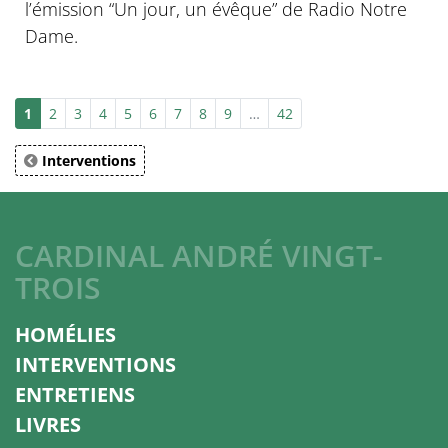
l’émission “Un jour, un évêque” de Radio Notre
Dame.
1
2
3
4
5
6
7
8
9
…
42
Interventions
CARDINAL ANDRÉ VINGT-
TROIS
HOMÉLIES
INTERVENTIONS
ENTRETIENS
LIVRES