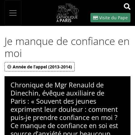
Panneau de gestion des cookies
Votre recherche
OK
Visite du Pape
Je manque de confiance en
moi
Année de l’appel (2013-2014)
Chronique de Mgr Renauld de
Dinechin, évêque auxiliaire de
Paris : « Souvent des jeunes
expriment leur douleur : comment
puis-je prendre confiance en moi ?
Ce manque de confiance en soi est
source d’anxiété pour beaucoup.