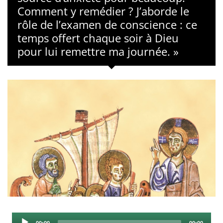
Comment y remédier ? J’aborde le
rôle de l’examen de conscience : ce
temps offert chaque soir à Dieu
pour lui remettre ma journée. »
Audio
Current
Total
00:00
00:00