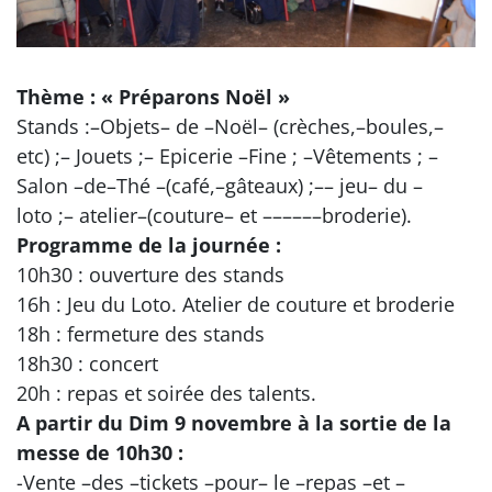
Thème : « Préparons Noël »
Stands :–Objets– de –Noël– (crèches,–boules,–
etc) ;– Jouets ;– Epicerie –Fine ; –Vêtements ; –
Salon –de–Thé –(café,–gâteaux) ;–– jeu– du –
loto ;– atelier–(couture– et ––––––broderie).
Programme de la journée :
10h30 : ouverture des stands
16h : Jeu du Loto. Atelier de couture et broderie
18h : fermeture des stands
18h30 : concert
20h : repas et soirée des talents.
A partir du Dim 9 novembre à la sortie de la
messe de 10h30 :
-Vente –des –tickets –pour– le –repas –et –