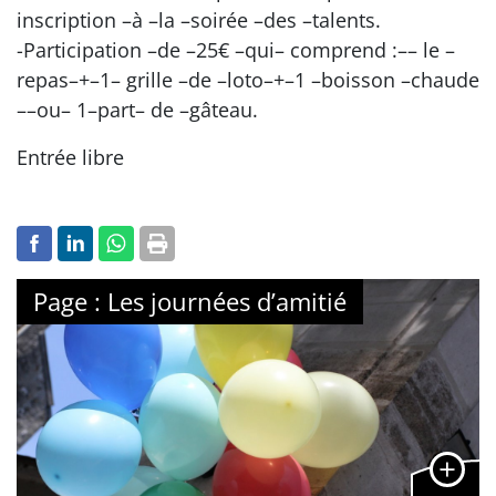
inscription –à –la –soirée –des –talents.
-Participation –de –25€ –qui– comprend :–– le –
repas–+–1– grille –de –loto–+–1 –boisson –chaude
––ou– 1–part– de –gâteau.
Entrée libre
Page : Les journées d’amitié