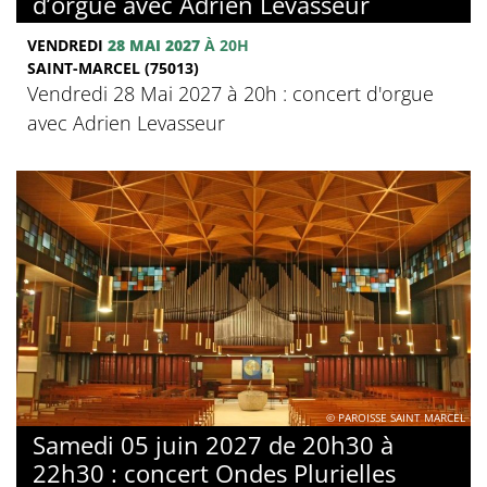
d’orgue avec Adrien Levasseur
VENDREDI
28 MAI 2027
À 20H
SAINT-MARCEL (75013)
Vendredi 28 Mai 2027 à 20h : concert d'orgue
avec Adrien Levasseur
© PAROISSE SAINT MARCEL
Samedi 05 juin 2027 de 20h30 à
22h30 : concert Ondes Plurielles