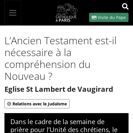
Panneau de gestion des cookies
Votre recherche
OK
Visite du Pape
L’Ancien Testament est-il
nécessaire à la
compréhension du
Nouveau ?
Eglise St Lambert de Vaugirard
Relations avec le Judaïsme
Dans le cadre de la semaine de
prière pour l’Unité des chrétiens, le