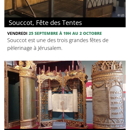
© LD
Souccot, Fête des Tentes
VENDREDI
25 SEPTEMBRE
À 19H
AU 2 OCTOBRE
Souccot est une des trois grandes fêtes de
pèlerinage à Jérusalem.