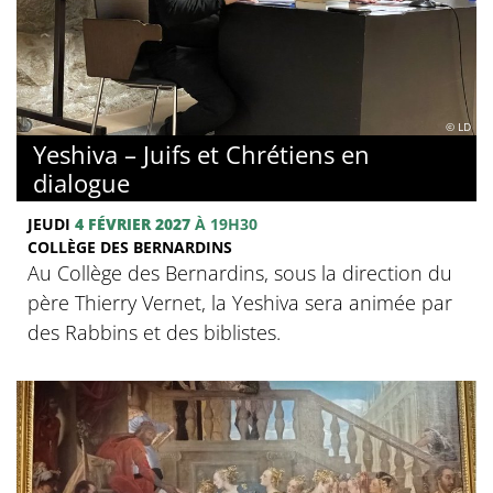
© LD
Yeshiva – Juifs et Chrétiens en
dialogue
JEUDI
4 FÉVRIER 2027
À 19H30
COLLÈGE DES BERNARDINS
Au Collège des Bernardins, sous la direction du
père Thierry Vernet, la Yeshiva sera animée par
des Rabbins et des biblistes.