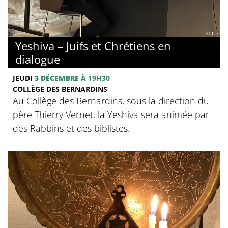
© LD
Yeshiva – Juifs et Chrétiens en
dialogue
JEUDI
3 DÉCEMBRE
À 19H30
COLLÈGE DES BERNARDINS
Au Collège des Bernardins, sous la direction du
père Thierry Vernet, la Yeshiva sera animée par
des Rabbins et des biblistes.