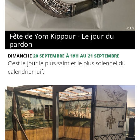
© LD
Fête de Yom Kippour - Le jour du
pardon
DIMANCHE
20 SEPTEMBRE
À 19H
AU 21 SEPTEMBRE
C'est le jour le plus saint et le plus solennel du
calendrier juif.