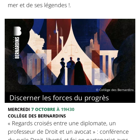
mer et de ses légendes !.
© Collège des Bernardins
Discerner les forces du progrès
MERCREDI
7 OCTOBRE
À 19H30
COLLÈGE DES BERNARDINS
‍« Regards croisés entre une diplomate, un
professeur de Droit et un avocat » : conférence
du cycle Droit, liberté et foi en partenariat avec