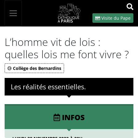
Panneau de gestion des cookies
Votre recherche
OK
Visite du Pape
L’homme vit de lois :
quelles lois me font vivre ?
Collège des Bernardins
Les réalités essentielles.
INFOS