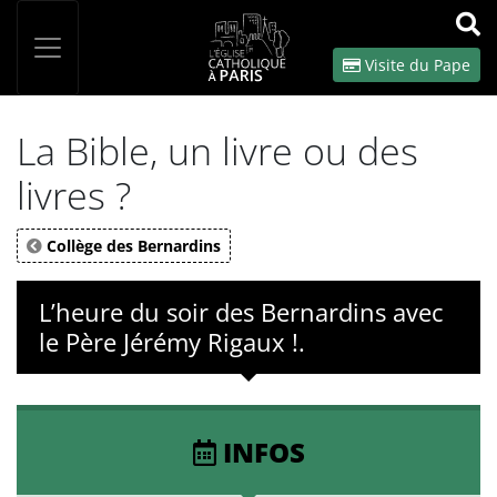
Panneau de gestion des cookies
Votre recherche
OK
Visite du Pape
La Bible, un livre ou des
livres ?
Collège des Bernardins
L’heure du soir des Bernardins avec
le Père Jérémy Rigaux !.
INFOS