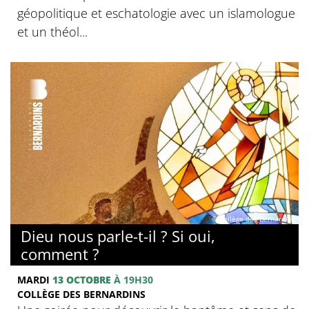
géopolitique et eschatologie avec un islamologue
et un théol...
© Collège des Bernardins
Dieu nous parle-t-il ? Si oui,
comment ?
MARDI
13 OCTOBRE
À 19H30
COLLÈGE DES BERNARDINS